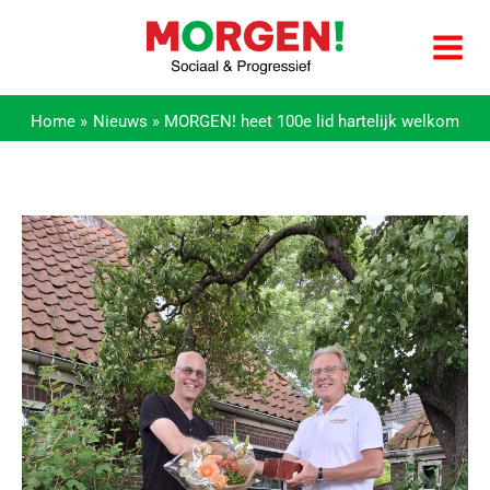
Ga
naar
de
inhoud
Home
Nieuws
MORGEN! heet 100e lid hartelijk welkom