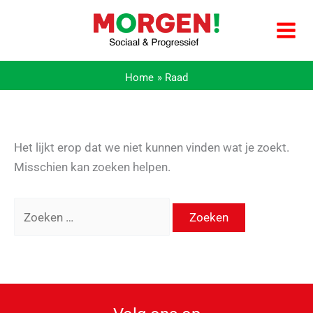
Ga
naar
de
inhoud
Home
Raad
Het lijkt erop dat we niet kunnen vinden wat je zoekt.
Misschien kan zoeken helpen.
Zoek
naar: