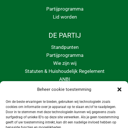
Partijprogramma
Lid worden
DE PARTIJ
Standpunten
Partijprogramma
Wie zijn wij
Statuten & Huishoudelijk Regelement
ANBI
Beheer cookie toestemming
CONTACT
Om de beste ervaringen te bieden, gebruiken wij technologieën zoals
info@morgeninmedemblik.nl
cookies om informatie over je apparaat op te slaan en/of te raadplegen.
Door in te stemmen met deze technologieën kunnen wij gegevens zoals
surfgedrag of unieke ID's op deze site verwerken. Als je geen toestemming
geeft of uw toestemming intrekt, kan dit een nadelige invloed hebben op
bepaalde functies en mogelijkheden.