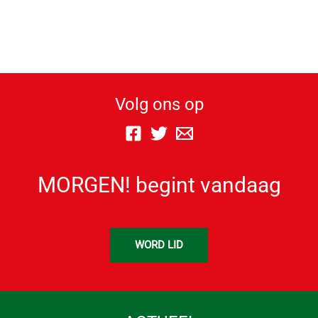
Volg ons op
MORGEN! begint vandaag
WORD LID