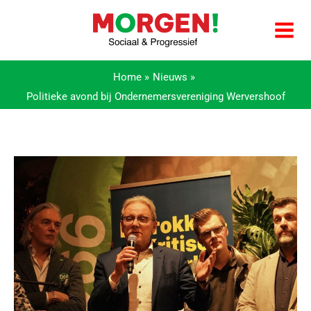
Ga
naar
de
inhoud
Home
Nieuws
Politieke avond bij Ondernemersvereniging Wervershoof