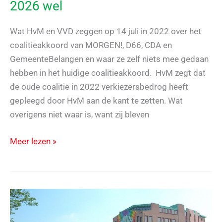
2026 wel
Wat HvM en VVD zeggen op 14 juli in 2022 over het
coalitieakkoord van MORGEN!, D66, CDA en
GemeenteBelangen en waar ze zelf niets mee gedaan
hebben in het huidige coalitieakkoord. HvM zegt dat
de oude coalitie in 2022 verkiezersbedrog heeft
gepleegd door HvM aan de kant te zetten. Wat
overigens niet waar is, want zij bleven
Wat
Meer lezen »
in
2022
niet
mocht,
maar