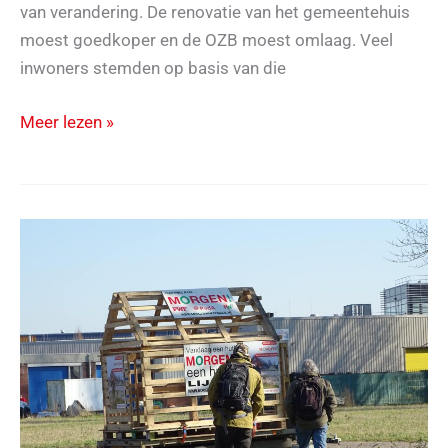
van verandering. De renovatie van het gemeentehuis
moest goedkoper en de OZB moest omlaag. Veel
inwoners stemden op basis van die
Wat
Meer lezen »
betekent
het
nieuwe
coalitieakkoord
voor
de
inwoners
van
de
gemeente
Medemblik?