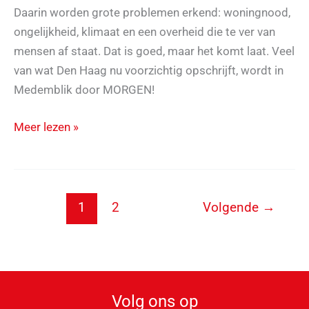
Daarin worden grote problemen erkend: woningnood,
ongelijkheid, klimaat en een overheid die te ver van
mensen af staat. Dat is goed, maar het komt laat. Veel
van wat Den Haag nu voorzichtig opschrijft, wordt in
Medemblik door MORGEN!
Niet
Meer lezen »
later,
MORGEN!
1
2
Volgende
→
Volg ons op