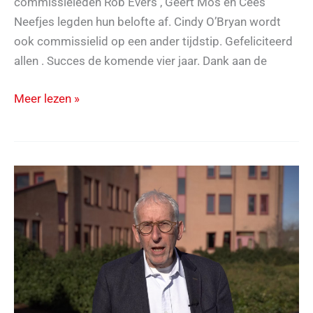
commissieleden Rob Evers , Geert Mos en Cees
Neefjes legden hun belofte af. Cindy O’Bryan wordt
ook commissielid op een ander tijdstip. Gefeliciteerd
allen . Succes de komende vier jaar. Dank aan de
Welkom
Meer lezen »
nieuwe
raadsleden