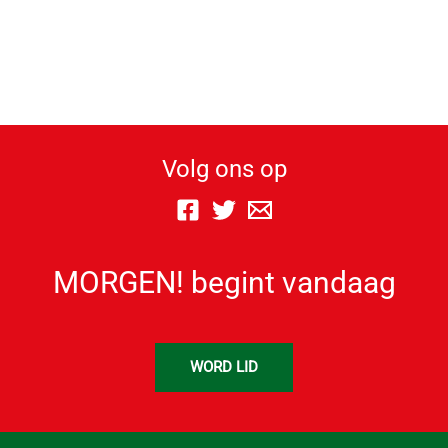
Volg ons op
MORGEN! begint vandaag
WORD LID