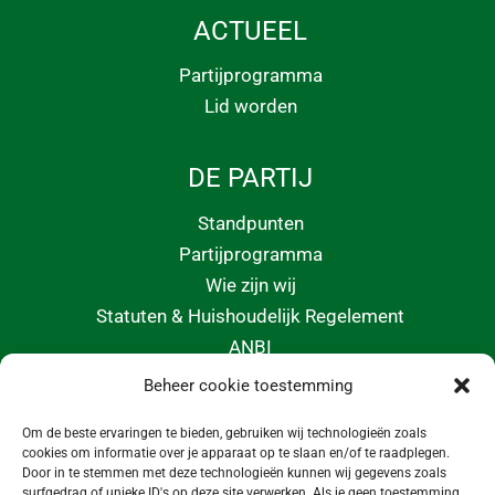
ACTUEEL
Partijprogramma
Lid worden
DE PARTIJ
Standpunten
Partijprogramma
Wie zijn wij
Statuten & Huishoudelijk Regelement
ANBI
Beheer cookie toestemming
CONTACT
Om de beste ervaringen te bieden, gebruiken wij technologieën zoals
info@morgeninmedemblik.nl
cookies om informatie over je apparaat op te slaan en/of te raadplegen.
Door in te stemmen met deze technologieën kunnen wij gegevens zoals
surfgedrag of unieke ID's op deze site verwerken. Als je geen toestemming