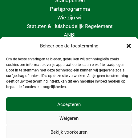
Standpunten
Partijprogramma
Wie zijn wij
Statuten & Huishoudelijk Regelement
ANBI
Beheer cookie toestemming
CONTACT
Om de beste ervaringen te bieden, gebruiken wij technologieën zoals
info@morgeninmedemblik.nl
cookies om informatie over je apparaat op te slaan en/of te raadplegen.
Door in te stemmen met deze technologieën kunnen wij gegevens zoals
surfgedrag of unieke ID's op deze site verwerken. Als je geen toestemming
geeft of uw toestemming intrekt, kan dit een nadelige invloed hebben op
bepaalde functies en mogelijkheden.
Accepteren
Weigeren
Bekijk voorkeuren
Copyright © 2026 MORGEN! in Medemblik