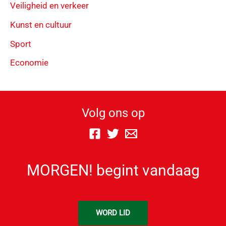
Veiligheid en verkeer
Kunst en cultuur
Sport
Economie
Volg ons op
MORGEN! begint vandaag
WORD LID